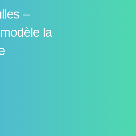
lles –
 modèle la
e